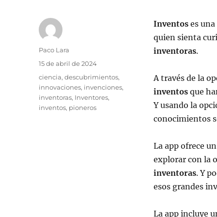
Inventos
es una 
quien sienta cur
Autor
Paco Lara
inventoras
.
Publicado
15 de abril de 2024
el
Etiquetas
ciencia
,
descubrimientos
,
A través de la o
innovaciones
,
invenciones
,
inventos
que han
inventoras
,
Inventores
,
Y usando la opc
inventos
,
pioneros
conocimientos 
La app ofrece u
explorar con la 
inventoras
. Y p
esos grandes inv
La app incluye 