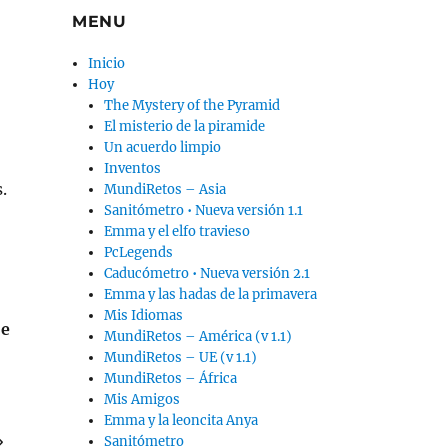
MENU
Inicio
Hoy
The Mystery of the Pyramid
El misterio de la piramide
Un acuerdo limpio
Inventos
.
MundiRetos – Asia
Sanitómetro • Nueva versión 1.1
Emma y el elfo travieso
PcLegends
Caducómetro • Nueva versión 2.1
Emma y las hadas de la primavera
Mis Idiomas
 e
MundiRetos – América (v 1.1)
MundiRetos – UE (v 1.1)
MundiRetos – África
Mis Amigos
Emma y la leoncita Anya
»
Sanitómetro