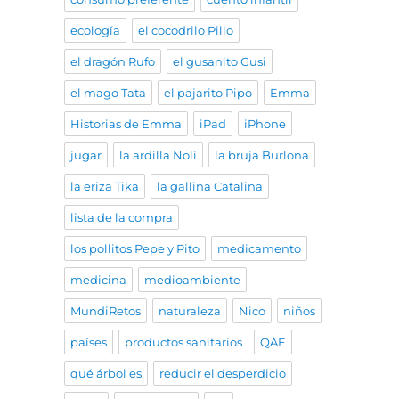
ecología
el cocodrilo Pillo
el dragón Rufo
el gusanito Gusi
el mago Tata
el pajarito Pipo
Emma
Historias de Emma
iPad
iPhone
jugar
la ardilla Noli
la bruja Burlona
la eriza Tika
la gallina Catalina
lista de la compra
los pollitos Pepe y Pito
medicamento
medicina
medioambiente
MundiRetos
naturaleza
Nico
niños
países
productos sanitarios
QAE
qué árbol es
reducir el desperdicio