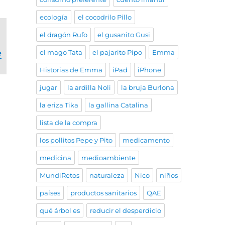
ecología
el cocodrilo Pillo
el dragón Rufo
el gusanito Gusi
e
el mago Tata
el pajarito Pipo
Emma
Historias de Emma
iPad
iPhone
jugar
la ardilla Noli
la bruja Burlona
la eriza Tika
la gallina Catalina
lista de la compra
los pollitos Pepe y Pito
medicamento
medicina
medioambiente
MundiRetos
naturaleza
Nico
niños
países
productos sanitarios
QAE
qué árbol es
reducir el desperdicio