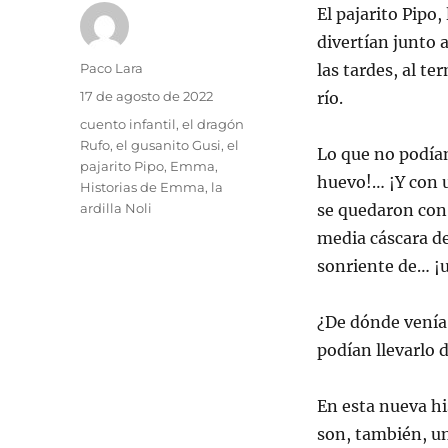
El pajarito Pipo,
divertían junto 
Autor
Paco Lara
las tardes, al te
Publicado
17 de agosto de 2022
río.
el
Etiquetas
cuento infantil
,
el dragón
Rufo
,
el gusanito Gusi
,
el
Lo que no podían
pajarito Pipo
,
Emma
,
huevo!… ¡Y con 
Historias de Emma
,
la
ardilla Noli
se quedaron con 
media cáscara de
sonriente de… ¡u
¿De dónde venía
podían llevarlo 
En esta nueva h
son, también, un