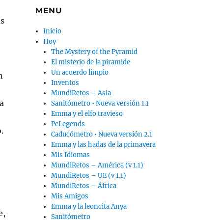
MENU
as
Inicio
Hoy
The Mystery of the Pyramid
El misterio de la piramide
Un acuerdo limpio
n
Inventos
MundiRetos – Asia
la
Sanitómetro • Nueva versión 1.1
Emma y el elfo travieso
PcLegends
.
Caducómetro • Nueva versión 2.1
Emma y las hadas de la primavera
Mis Idiomas
MundiRetos – América (v 1.1)
MundiRetos – UE (v 1.1)
MundiRetos – África
Mis Amigos
Emma y la leoncita Anya
e,
Sanitómetro