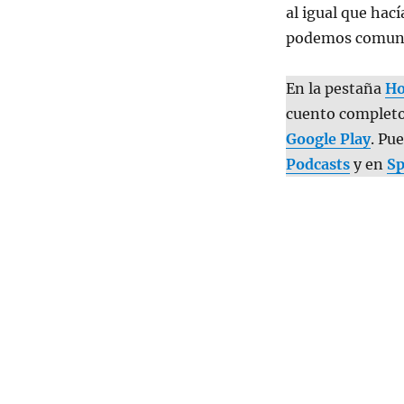
al igual que hac
podemos comunic
En la pestaña
H
cuento completo
Google Play
. Pu
Podcasts
y en
Sp