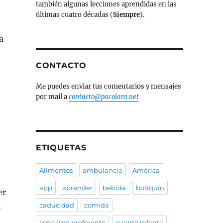
también algunas lecciones aprendidas en las
últimas cuatro décadas (
Siempre
).
a
CONTACTO
Me puedes enviar tus comentarios y mensajes
por mail a
contacto@pacolara.net
ETIQUETAS
Alimentos
ambulancia
América
app
aprender
bebida
botiquín
er
n
caducidad
comida
consumo preferente
cuento infantil