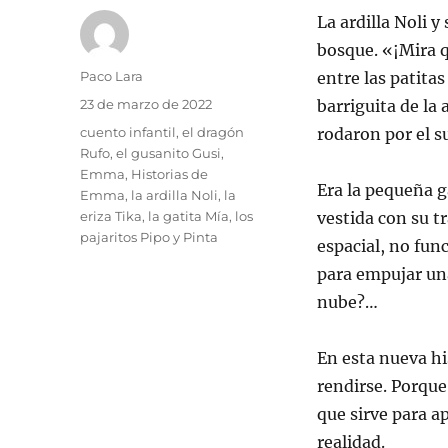
La ardilla Noli 
bosque. «¡Mira q
Autor
Paco Lara
entre las patitas
Publicado
23 de marzo de 2022
barriguita de la 
el
Etiquetas
cuento infantil
,
el dragón
rodaron por el s
Rufo
,
el gusanito Gusi
,
Emma
,
Historias de
Era la pequeña g
Emma
,
la ardilla Noli
,
la
eriza Tika
,
la gatita Mía
,
los
vestida con su t
pajaritos Pipo y Pinta
espacial, no fun
para empujar un
nube?…
En esta nueva hi
rendirse. Porque
que sirve para a
realidad.