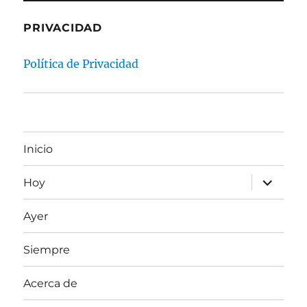
PRIVACIDAD
Política de Privacidad
Inicio
expande
Hoy
el
menú
inferior
Ayer
Siempre
Acerca de