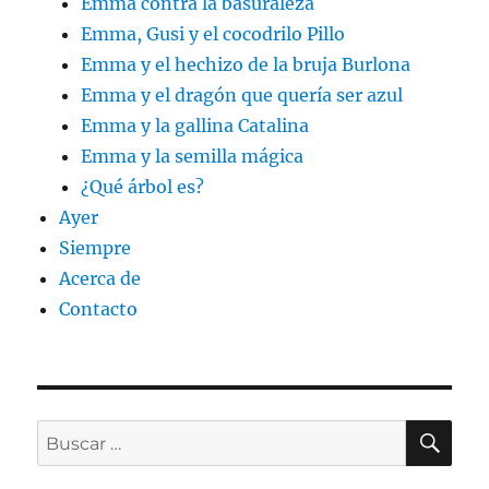
Emma contra la basuraleza
Emma, Gusi y el cocodrilo Pillo
Emma y el hechizo de la bruja Burlona
Emma y el dragón que quería ser azul
Emma y la gallina Catalina
Emma y la semilla mágica
¿Qué árbol es?
Ayer
Siempre
Acerca de
Contacto
BU
Buscar
por: