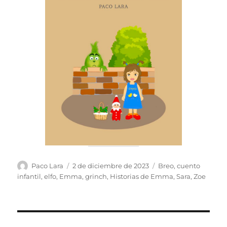
Autor
Publicado
Etiquetas
Paco Lara
2 de diciembre de 2023
Breo
,
cuento
el
infantil
,
elfo
,
Emma
,
grinch
,
Historias de Emma
,
Sara
,
Zoe